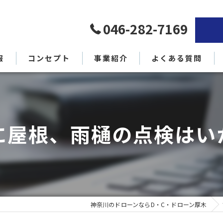
046-282-7169
報
コンセプト
事業紹介
よくある質問
代表挨拶
に屋根、雨樋の点検はい
神奈川のドローンならD・C・ドローン厚木