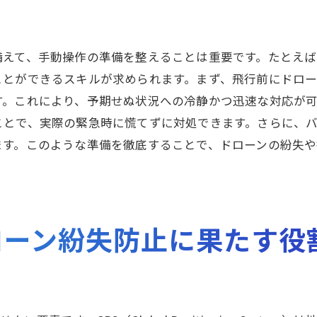
視覚とセンサーによる飛行管理
操縦ミスを防ぐための練習法
ドローンの紛失を未然に防ぐための日常的なメンテナン
えて、手動操作の準備を整えることは重要です。たとえば
ことができるスキルが求められます。まず、飛行前にドロ
プロペラとエンジンの点検方法
す。これにより、予期せぬ状況への冷静かつ迅速な対応が
バッテリーの充電サイクル管理
ことで、実際の緊急時に慌てずに対処できます。さらに、
センサーとカメラのキャリブレーション
ます。このような準備を徹底することで、ドローンの紛失
ソフトウェアとファームウェアのアップデート
メンテナンス記録の保持
メンテナンスツールとガジェットの紹介
ローン紛失防止に果たす役
ドローン操縦者が知っておくべき紛失防止の最新トレン
AI技術の導入による追跡精度向上
クラウドベースの追跡データ管理
IoTとドローンの連携事例