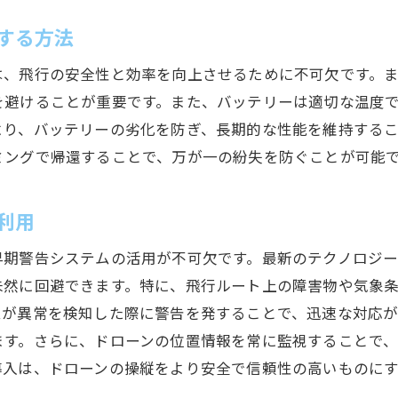
プランニングソフトの活用術
最新の追跡装置でドローンを紛失から守る
する方法
現在市場に出回っている追跡装置の比較
は、飛行の安全性と効率を向上させるために不可欠です。
選択時に考慮すべき機能
を避けることが重要です。また、バッテリーは適切な温度
追跡精度を向上させる方法
より、バッテリーの劣化を防ぎ、長期的な性能を維持する
長距離追跡の課題と解決策
ミングで帰還することで、万が一の紛失を防ぐことが可能
リアルタイム追跡データの活用
利用
追跡装置のメンテナンス
ドローン紛失リスクを最小限にするための操縦テクニッ
早期警告システムの活用が不可欠です。最新のテクノロジ
初心者向けの操縦指導
未然に回避できます。特に、飛行ルート上の障害物や気象
風向きと高度の調整法
ムが異常を検知した際に警告を発することで、迅速な対応が
ます。さらに、ドローンの位置情報を常に監視することで
障害物回避のためのテクニック
導入は、ドローンの操縦をより安全で信頼性の高いものに
自動操縦と手動操縦の使い分け