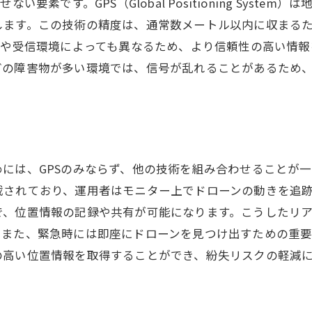
要素です。GPS（Global Positioning Syst
業界標準の追跡ソリューション
します。この技術の精度は、通常数メートル以内に収まる
新しいドローン法規制の影響
プや受信環境によっても異なるため、より信頼性の高い情報
未来の紛失防止技術の展望
の障害物が多い環境では、信号が乱れることがあるため、
には、GPSのみならず、他の技術を組み合わせることが
載されており、運用者はモニター上でドローンの動きを追
で、位置情報の記録や共有が可能になります。こうしたリ
。また、緊急時には即座にドローンを見つけ出すための重要
の高い位置情報を取得することができ、紛失リスクの軽減