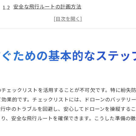
安全な飛行ルートの計画方法
風速と気象条件を考慮した飛行判断
ドローンのバッテリー寿命を最大化する方法
飛行中の監視と早期警告システムの利用
緊急事態に備えた手動操作の準備
防ぐための基本的なステッ
GPS追跡技術がドローン紛失防止に果たす役割
GPS技術の基本とその精度
リアルタイム位置情報の取得方法
のチェックリストを活用することが不可欠です。特に紛失
GPSトラッカーの選び方と設置方法
効果的です。チェックリストには、ドローンのバッテリー
GPS信号が弱い場所での対策
飛行中のトラブルを回避し、安心してドローンを操縦する
追跡データの分析と活用方法
より、安全な飛行ルートを確保できます。こうした準備の
GPS技術の今後の可能性
RFID技術でドローンの位置をリアルタイムに把握する方