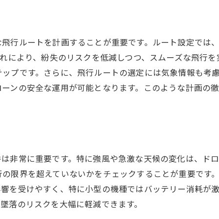
RFIDとGPSの違いと利点
RFIDタグの取り付けと設定
な飛行ルートを計画することが重要です。ルート設定では
近距離での位置特定の精度
これにより、紛失のリスクを低減しつつ、スムーズな飛行
RFIDによるデータ収集と分析
テップです。さらに、飛行ルートの選定には気象情報も考
障害物の多い環境でのRFID活用
ローンの安全な運用が可能となります。このような計画の
RFID技術の進展とその影響
実践的なドローン紛失対策: 効果的なプランニングの重要
プロジェクト開始前の準備
リスク評価と管理方法
件は非常に重要です。特に強風や急激な天候の変化は、ドロ
チームでの役割分担とコミュニケーション
行の限界を超えていないかをチェックすることが重要です
緊急時の対応マニュアル作成
影響を受けやすく、特に小型の機種ではバッテリー消耗が
過去の紛失事例から学ぶ教訓
や墜落のリスクを大幅に軽減できます。