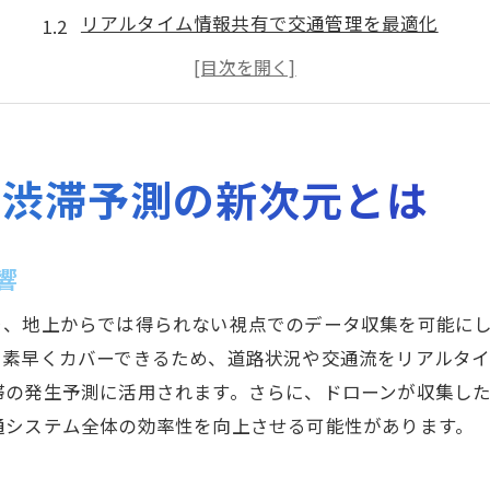
リアルタイム情報共有で交通管理を最適化
AIを活用したドローンの予測精度の向上
ビッグデータ解析による渋滞予測の精度向上
都市部でのドローン活用事例
未来を見据えたドローン技術の展望
す渋滞予測の新次元とは
ドローン技術で交通網の効率化を実現する方法
交通流の解析と改善策
響
ドローンによる迅速な交通情報の提供
り、地上からでは得られない視点でのデータ収集を可能に
高度なセンサー技術の活用
を素早くカバーできるため、道路状況や交通流をリアルタ
ネットワーク化されたドローンシステムの利点
の発生予測に活用されます。さらに、ドローンが収集した
環境への影響と持続可能な都市計画
通システム全体の効率性を向上させる可能性があります。
交通機関との連携によるシナジー効果
渋滞を未然に防ぐドローンの具体的な活用法