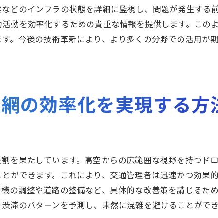
市民との協力による情報精度の向上
梁などのインフラの状態を詳細に監視し、問題が発生する
革新的テクノロジーの交通管理への応用
助活動を効率化するための貴重な情報を提供します。この
渋滞予測におけるドローンの技術的進展とその影響
ます。今後の技術革新により、より多くの分野での活用が
最新のドローンハードウェア技術
ソフトウェアの進化と自動化
インフラとドローンの統合
通網の効率化を実現する方
セキュリティとプライバシーの確保
エネルギー効率とエコロジカルな視点
研究開発の最前線から見る未来
ドローンが交通網の未来をどのように変えるのか
役割を果たしています。高空からの広範囲な視野を持つド
都市計画におけるドローンの役割
ことができます。これにより、交通管理者は迅速かつ効果
号機の調整や道路の整備など、具体的な改善策を講じるた
地方都市におけるドローン活用の可能性
、渋滞のパターンを予測し、未然に混雑を避けることがで
新たな交通エコシステムの形成