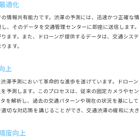
最適化
事故回避と渋滞予防のための監視
での情報共有能力です。渋滞の予測には、迅速かつ正確な
緊急時の対応力強化
視し、そのデータを交通管理センターに即座に送信します
交通イベントにおけるドローンの役割
がります。また、ドローンが提供するデータは、交通シス
複雑な交差点でのドローン誘導
なります。
ドローンの通信技術とその効果
自治体と企業の協力による実践事例
向上
ドローンによる渋滞予測の精度向上の秘訣を探る
通渋滞予測において革命的な進歩を遂げています。ドロー
精密な地形データの取得と利用
生を予測します。このプロセスは、従来の固定カメラやセ
過去のデータを活かした予測モデル
ータを解析し、過去の交通パターンや現在の状況を基にして
最新技術導入による予測能力の強化
で適切な対応策を講じることができ、交通渋滞の緩和に大
異常検知アルゴリズムの応用
国際的な事例に学ぶ効果的なアプローチ
精度向上