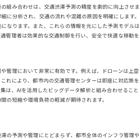
データ共有プラットフォームの重要性
析の組み合わせは、交通渋滞予測の精度を劇的に向上させ
ドローンが交通渋滞を解消する未来への一歩
詳細に分析され、交通の流れや混雑の原因を明確にします
将来的な技術発展とその展望
能になります。また、これらの情報を元にした予測モデル
スマートシティへの道を開くドローン
交通管理者は効果的な交通制御を行い、安全で快適な移動
地域社会への影響と利便性
政策と法律の整備がもたらす変化
国際標準化の必要性と推進
測や管理において非常に有効です。例えば、ドローンは上
持続可能な発展を目指した取り組み
。これにより、都市内の交通管理センターは即座に対応策
ドローンを活用した交通情報の革新的管理手法
集は、AIを活用したビッグデータ解析と組み合わせるこ
交通データのリアルタイム配信
時間の短縮や環境負荷の軽減が期待されます。
情報の可視化と分析技術
通信インフラとの連携強化
ドローン管制システムの進化
渋滞の予測や管理にとどまらず、都市全体のインフラ管理