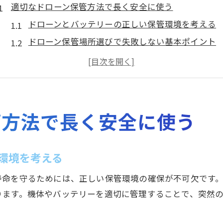
適切なドローン保管方法で長く安全に使う
ドローンとバッテリーの正しい保管環境を考える
ドローン保管場所選びで失敗しない基本ポイント
バッテリー保管で寿命と安全性を両立させる方法
ドローン保管時に発生しやすいトラブルの予防策
ドローンの保管方法で注意すべき温度と湿度管理
バッテリー寿命を守るコツを解説
管方法で長く安全に使う
ドローンバッテリー保管の最適な充電状態とは
バッテリー寿命を延ばすための日常管理ポイント
環境を考える
ドローンバッテリー発火リスクと予防策を解説
寿命を守るためには、正しい保管環境の確保が不可欠です
保管方法で変わるバッテリー寿命の実体験紹介
ります。機体やバッテリーを適切に管理することで、突然
バッテリーの劣化サインと定期点検の重要性
もし保管場所に迷ったら選び方も紹介