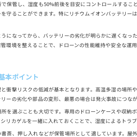
で保管し、湿度も50%前後を目安にコントロールするこ
ドローン保管場所選びで重視すべきポイント
ーを守ることができます。特にリチウムイオンバッテリー
バッテリー保存に最適なドローン用ケースの工夫
湿度と温度を考慮したドローン保管環境の作り方
ようになってから、バッテリーの劣化が明らかに遅くなっ
安全性を高める保管場所の見極め方を解説
保管環境を整えることで、ドローンの性能維持や安全な運
ドローン保管時の発火リスクを防ぐ収納アイデア
湿度と温度管理がドローン保管のカギ
ドローン保管には温度と湿度の管理が不可欠
基本ポイント
バッテリー長寿命化のための湿度対策ポイント
理と衝撃リスクの低減が基本となります。高温多湿の場所
高温多湿を避けるドローン保管の具体的実践法
テリーの劣化や部品の変形、最悪の場合は発火事故につな
ドローン保管で注意したい結露と劣化の関係
場所を選ぶことも大切です。専用のドローンケースや収納
温度・湿度管理で発火リスクを未然に防ぐ方法
やシリカゲルを一緒に入れておくことで、湿度によるトラブ
充電状態に注意したバッテリー保存術
い書斎、押し入れなどが保管場所として適しています。屋
ドローンバッテリー保管の理想的な充電割合とは