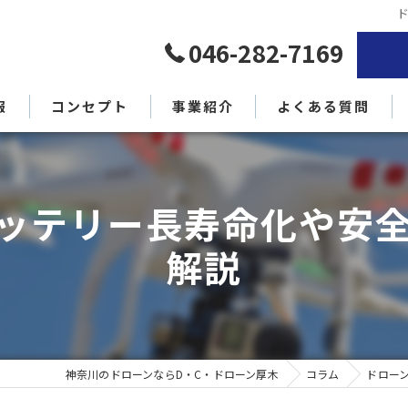
046-282-7169
報
コンセプト
事業紹介
よくある質問
代表挨拶
ッテリー長寿命化や安
解説
神奈川のドローンならD・C・ドローン厚木
コラム
ドロー