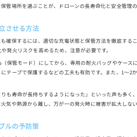
た保管場所を選ぶことが、ドローンの長寿命化と安全管理の
長期保存時のバッテリー状態チェックのコツ
ドローンバッテリーが充電できない原因と対策
立させる方法
充電状態別に見るバッテリー寿命への影響
安全なドローンバッテリー保存環境の条件
性も確保するには、適切な充電状態と保管方法を徹底する
化や発火リスクを高めるため、注意が必要です。
安全管理のために知っておきたい注意点
ドローン保管時の発火リスクを最小限に抑える工
%（保管モード）にしてから、専用の耐火バッグやケース
にテープで保護するなどの工夫も有効です。また、1〜2
定期点検で見逃さないドローンの異常サイン
バッテリー安全管理で気を付けたい保管方法
ドローン保管時の事故防止ポイントを徹底解説
よりも寿命が長持ちするようになった」といった声も多く
は火気や熱源から離し、万が一の発火時に被害が拡大しな
安全なドローン管理に欠かせない日常メンテナン
ブルの予防策