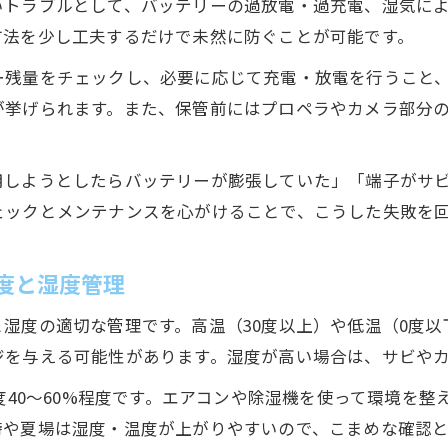
いトラブルとして、バッテリーの過放電・過充電、湿気に
方法を少し工夫するだけで未然に防ぐことが可能です。
ー残量をチェックし、必要に応じて充電・放電を行うこと
が挙げられます。また、保管前にはプロペラやカメラ部分
用しようとしたらバッテリーが膨張していた」「端子がサ
ェックとメンテナンスを心がけることで、こうした失敗を
度と湿度管理
湿度の適切な管理です。高温（30度以上）や低温（0度
ジを与える可能性があります。湿度が高い場合は、サビや
湿度40〜60%程度です。エアコンや除湿機を使って環境を
時や夏場は湿度・温度が上がりやすいので、こまめな確認