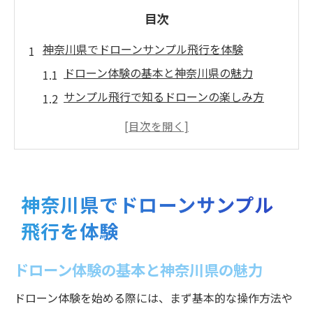
目次
神奈川県でドローンサンプル飛行を体験
ドローン体験の基本と神奈川県の魅力
サンプル飛行で知るドローンの楽しみ方
神奈川県で安全にドローンを始めるコツ
ドローン体験前に知りたい注意点まとめ
サンプル飛行の流れと必要な準備とは
ドローン飛行計画書の書き方を徹底解説
神奈川県でドローンサンプル
ドローン飛行計画書の基本構成を理解する
飛行を体験
国土交通省基準で飛行計画を作成する方法
飛行計画書テンプレート活用のポイント
ドローン体験の基本と神奈川県の魅力
ドローン飛行計画書の記入例と注意事項
ドローン体験を始める際には、まず基本的な操作方法や
実践で役立つドローン飛行計画書の工夫