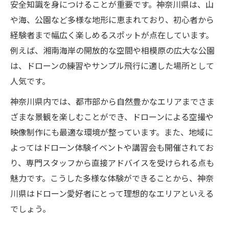
安全知識を身につけることが重要です。神奈川県は、山
おすすめのドローン体験スポット特集
や海、公園など多様な地形に恵まれており、初心者から
ドローン体験に最適な人気スポット紹介
経験者まで幅広く楽しめるスポットが点在しています。
例えば、湘南海岸の開放的な空間や相模原の広大な公園
屋内外で楽しめるドローン練習場所の選び
は、ドローンの練習やサンプル飛行に適した場所として
方
人気です。
自然環境を活かしたドローンスポットの魅
力
神奈川県内では、都市部から自然豊かなエリアまでさま
ドローン体験者の口コミで選ぶスポット
ざまな景観を楽しむことができ、ドローンによる空撮や
映像制作にも最適な環境が整っています。また、地域に
ドローンの撮影に適したスポットの特徴
よってはドローン体験イベントや講習会も開催されてお
無料で楽しめる飛行場所を探すポイント
り、専門スタッフから直接アドバイスを受けられる点も
ドローンを無料で飛ばせる場所の見つけ方
魅力です。こうした多様な体験ができることから、神奈
関東でドローンを無料体験できる条件とは
川県はドローン愛好者にとって理想的なエリアといえる
安全に無料で楽しめるドローンスポット選
でしょう。
択法