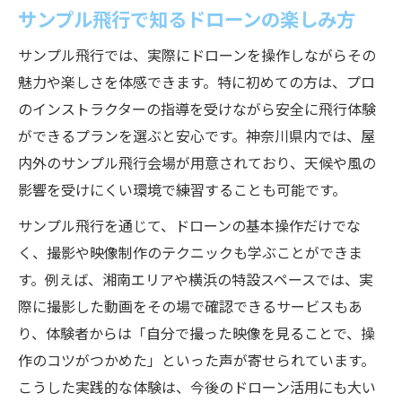
利用規約と禁止区域確認の重要性
サンプル飛行で知るドローンの楽しみ方
ドローン無料飛行エリアの最新情報
サンプル飛行では、実際にドローンを操作しながらその
初心者向け神奈川県のドローン練習術
魅力や楽しさを体感できます。特に初めての方は、プロ
ドローン初心者が押さえるべき練習法
のインストラクターの指導を受けながら安全に飛行体験
安全第一で行うドローン練習のコツ
ができるプランを選ぶと安心です。神奈川県内では、屋
内外のサンプル飛行会場が用意されており、天候や風の
初めてのドローン練習場所選びのポイント
影響を受けにくい環境で練習することも可能です。
天候や風を意識した練習の重要性
ドローン操作技術を効率的に高める方法
サンプル飛行を通じて、ドローンの基本操作だけでな
く、撮影や映像制作のテクニックも学ぶことができま
サンプル飛行を安全に楽しむための基本
す。例えば、湘南エリアや横浜の特設スペースでは、実
ドローン飛行時の安全確認ポイント
際に撮影した動画をその場で確認できるサービスもあ
サンプル飛行で守るべきマナーとルール
り、体験者からは「自分で撮った映像を見ることで、操
トラブルを防ぐための事前準備方法
作のコツがつかめた」といった声が寄せられています。
禁止区域や周辺環境への配慮の仕方
こうした実践的な体験は、今後のドローン活用にも大い