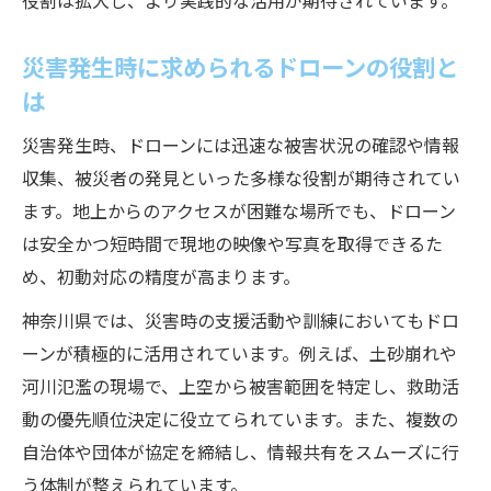
役割は拡大し、より実践的な活用が期待されています。
実証例が語るドローン防災の成功ポイント
防災活動に活かせるドローン運用の実例解
災害発生時に求められるドローンの役割と
説
は
神奈川県ドローン実証が示す効果的な運用
災害発生時、ドローンには迅速な被害状況の確認や情報
法
収集、被災者の発見といった多様な役割が期待されてい
ドローン活用が広げる防災活動の新たな可
ます。地上からのアクセスが困難な場所でも、ドローン
能性
は安全かつ短時間で現地の映像や写真を取得できるた
防災現場で注目されるドローンの役割とは
め、初動対応の精度が高まります。
防災現場で求められるドローンの具体的役
神奈川県では、災害時の支援活動や訓練においてもドロ
割
ーンが積極的に活用されています。例えば、土砂崩れや
災害対応を支えるドローンの重要性と活用
河川氾濫の現場で、上空から被害範囲を特定し、救助活
法
動の優先順位決定に役立てられています。また、複数の
ドローンが担う被害状況把握の新時代
自治体や団体が協定を締結し、情報共有をスムーズに行
防災現場で期待高まるドローンの実力
う体制が整えられています。