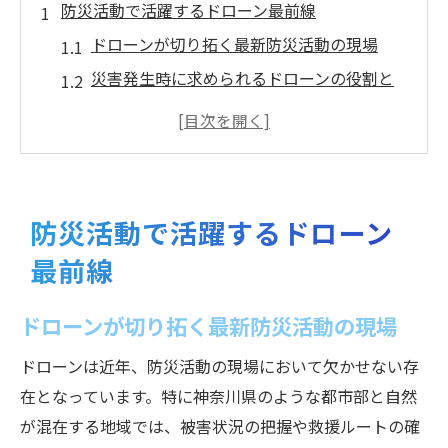
防災活動で活躍するドローン最前線
ドローンが切り拓く最新防災活動の現場
災害発生時に求められるドローンの役割と
は
神奈川県で進化する防災ドローン活用の実
情
防災活動におけるドローンの有効性と今後
防災活動で活躍するドローン
神奈川県のドローン実証がもたらす変化
最前線
神奈川県内で防災に強いドローン活用法
神奈川県で進むドローン防災活用の工夫
ドローンが切り拓く最新防災活動の現場
防災強化に役立つ神奈川のドローン事例
ドローンは近年、防災活動の現場において欠かせない存
神奈川県ドローン実証から学ぶ運用ポイン
在となっています。特に神奈川県のような都市部と自然
ト
が混在する地域では、被害状況の把握や救援ルートの確
ドローンを用いた防災強化の神奈川流アプ