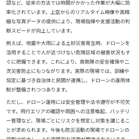
認など、従来の方法では時間がかかった作業が大幅に効
ローチ
率化されています。上空からのリアルタイム映像や高精
防災に活かすドローン技術の神奈川的特徴
細な写真データの提供により、現場指揮や支援活動の判
災害時のドローン運用で安全を守るには
断スピードが向上しています。
災害時の安全なドローン運用の基本とは
例えば、地震や大雨による土砂災害発生時、ドローンを
防災現場でドローンを安全に使うための工
活用することで人が近づけない危険区域の被害状況もす
夫
ぐに把握できます。これにより、救助隊の安全確保や二
ドローン運用時の注意点と防災活動の両立
次災害防止にもつながります。実際の現場では、訓練や
法
協定に基づき自治体と民間が連携し、ドローンの運用体
神奈川県で実践するドローン安全運用ポイ
制が整備されつつあります。
ント
ただし、ドローン運用には安全管理や法令遵守が不可欠
災害リスク軽減に寄与するドローン運用術
です。飛行エリアの確認や周囲への注意喚起、バッテリ
実証例に学ぶドローン防災の効果的手法
ー管理など、現場ごとにリスクを想定し対策を講じるこ
とが求められます。今後も防災活動の現場でドローンの
神奈川県のドローン実証による防災手法