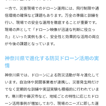
ドローン防災活動が現場にもたらす変革と
一方で、災害現場でのドローン運用には、飛行制限や通
は
信環境の確保など課題もあります。万全の準備と訓練を
神奈川の災害対策における新しい飛行技術
行い、現場での安全な運用を徹底することが重要です。
ドローン新技術が変える神奈川の災害対策
現場の声として「ドローン映像が迅速な判断に役立っ
神奈川県で進化する防災用ドローン飛行法
た」といった実例も多く、安全性と効果的な活用の両立
災害対策を強化する新たなドローン技術導
が今後の課題となっています。
入
神奈川県で進化する防災ドローン活用の実
ドローン運用技術が神奈川防災を支える理
情
由
最新ドローン飛行技術の防災現場応用例
神奈川県では、ドローンによる防災活動が年々進化して
います。自治体や民間事業者が連携し、災害発生時だけ
でなく定期的な訓練や実証実験も積極的に行われていま
す。寒川町や藤沢市など、地域ごとの特性に応じたドロ
ーン活用事例が増加しており、現場のニーズに即した運